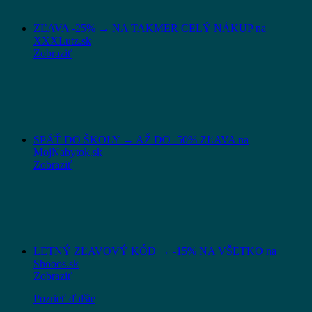
ZĽAVA -25% → NA TAKMER CELÝ NÁKUP na
XXXLutz.sk
Zobraziť
SPÄŤ DO ŠKOLY → AŽ DO -50% ZĽAVA na
MojNabytok.sk
Zobraziť
LETNÝ ZĽAVOVÝ KÓD → -15% NA VŠETKO na
Shooos.sk
Zobraziť
Pozrieť ďalšie