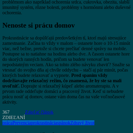
problémom ako napríklad ochorenia srdca, cukrovka, obezita, slabší
imunitný systém, rôzne bolesti, problémy s hormónmi alebo duševné
ochorenia.
Nenoste si prácu domov
Prokrastinácie sa dopúšťajú predovšetkým tí, ktorí majú stresujúce
zamestnanie. Začína to vždy v malom – ostanete hore o 10-15 minút
viac, než bežne, pretože si chcete prečítať denné správy na mobile.
Postupne sa to natiahne na hodinu alebo dve. A časom ostanete hore
do skorých ranných hodín, pričom sa budete venovať len
nepodstatným veciam. Ako sa tohto zlého návyku zbaviť? Snažte sa
vtesnať do svojho dňa aj chvíle oddychu – stačí aj pár minút, počas
ktorých budete relaxovať a vypnete.
Pred spaním vždy
dodržiavajte relaxačný režim, čo znamená, že by ste sa mali
uvoľniť.
Doprajte si relaxačný kúpeľ alebo aromaterapiu. A v
prvom rade oddeľujte domáci a pracovný život. Keď si nebudete
prácu nosiť aj domov, ostane vám doma čas na vaše voľnočasové
aktivity.
367
Zdieľať článok
ZDIEĽANÍ
práca
Prevencia
prokrastinácia
spánok
Zdravý život