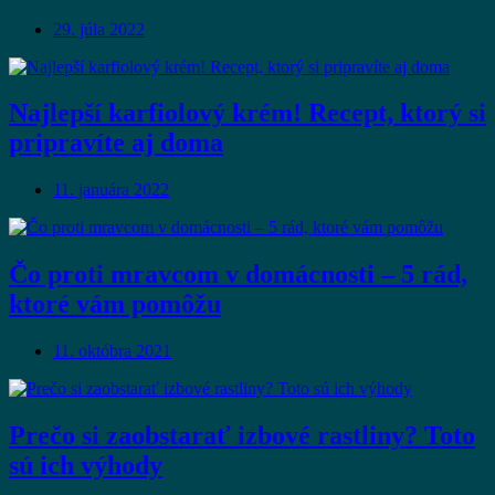
29. júla 2022
Najlepší karfiolový krém! Recept, ktorý si
pripravíte aj doma
11. januára 2022
Čo proti mravcom v domácnosti – 5 rád,
ktoré vám pomôžu
11. októbra 2021
Prečo si zaobstarať izbové rastliny? Toto
sú ich výhody