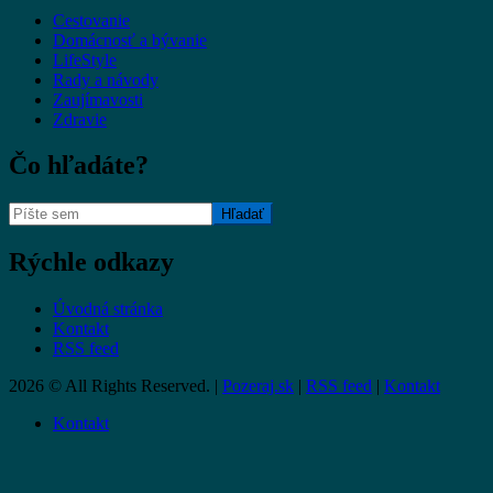
Cestovanie
Domácnosť a bývanie
LifeStyle
Rady a návody
Zaujímavosti
Zdravie
Čo hľadáte?
Rýchle odkazy
Úvodná stránka
Kontakt
RSS feed
2026 © All Rights Reserved. |
Pozeraj.sk
|
RSS feed
|
Kontakt
Kontakt