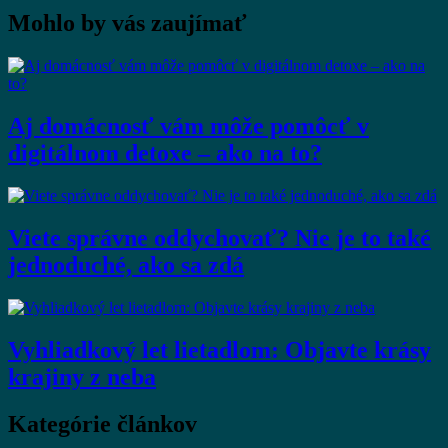
Mohlo by vás zaujímať
Aj domácnosť vám môže pomôcť v
digitálnom detoxe – ako na to?
Viete správne oddychovať? Nie je to také
jednoduché, ako sa zdá
Vyhliadkový let lietadlom: Objavte krásy
krajiny z neba
Kategórie článkov