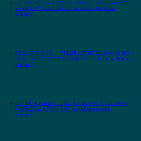
LETNÁ AKCIA → AŽ DO -20% EXTRA ZĽAVA NA
VYBRANÝ SORTIMENT na MerkuryMarket.sk
Zobraziť
ZĽAVOVÝ KÓD → VEĽKÉ LETNÉ ZĽAVY AŽ DO
-20% EXTRA NA VYBRANÉ PRODUKTY na Notino.sk
Zobraziť
LETNÁ PONUKA → AŽ DO -60€ EXTRA ZĽAVA +
VÝPREDAJ AŽ DO -60% na AliExpress.com
Zobraziť