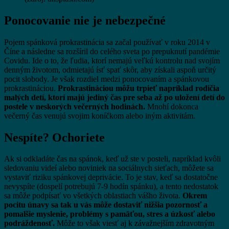
Ponocovanie nie je nebezpečné
Pojem spánková prokrastinácia sa začal používať v roku 2014 v
Číne a následne sa rozšíril do celého sveta po prepuknutí pandémie
Covidu. Ide o to, že ľudia, ktorí nemajú veľkú kontrolu nad svojím
denným životom, odmietajú ísť spať skôr, aby získali aspoň určitý
pocit slobody. Je však rozdiel medzi ponocovaním a spánkovou
prokrastináciou.
Prokrastináciou môžu trpieť napríklad rodičia
malých detí, ktorí majú jediný čas pre seba až po uložení detí do
postele v neskorých večerných hodinách.
Mnohí dokonca
večerný čas venujú svojim koníčkom alebo iným aktivitám.
Nespíte? Ochoriete
Ak si odkladáte čas na spánok, keď už ste v posteli, napríklad kvôli
sledovaniu videí alebo noviniek na sociálnych sieťach, môžete sa
vystaviť riziku spánkovej deprivácie. To je stav, keď sa dostatočne
nevyspíte (dospelí potrebujú 7-9 hodín spánku), a tento nedostatok
sa môže podpísať vo všetkých oblastiach vášho života.
Okrem
pocitu únavy sa tak u vás môže dostaviť nižšia pozornosť a
pomalšie myslenie, problémy s pamäťou, stres a úzkosť alebo
podráždenosť.
Môže to však viesť aj k závažnejším zdravotným