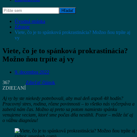
Úvodná stránka
Zdravie
Viete, čo je to spánková prokrastinácia? Možno ňou trpíte aj
vy
Viete, čo je to spánková prokrastinácia?
Možno ňou trpíte aj vy
9. decembra 2022
367
Zdieľať článok
ZDIEĽANÍ
Aj vy by ste niekedy potrebovali, aby mal deň aspoň 48 hodín?
Pracovný stres, rodina, rôzne povinnosti – to všetko nás vyčerpáva a
zaberá nám čas. Možno aj preto sa potom namiesto spánku
venujeme veciam, ktoré sme počas dňa nestihli. Pozor – môže ísť aj
o vážnu diagnózu!
(zdroj: unsplash.com)