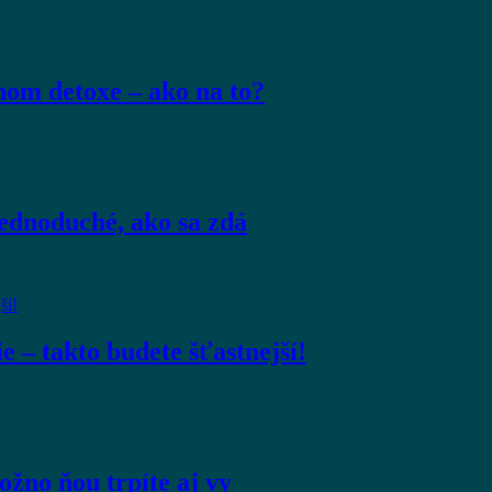
om detoxe – ako na to?
jednoduché, ako sa zdá
e – takto budete šťastnejší!
ožno ňou trpíte aj vy