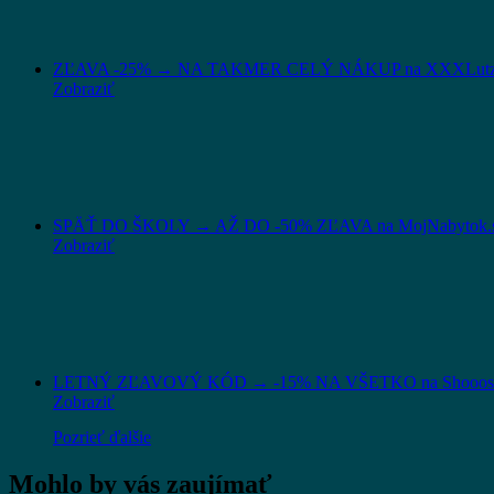
ZĽAVA -25% → NA TAKMER CELÝ NÁKUP na XXXLutz
Zobraziť
SPÄŤ DO ŠKOLY → AŽ DO -50% ZĽAVA na MojNabytok.
Zobraziť
LETNÝ ZĽAVOVÝ KÓD → -15% NA VŠETKO na Shooos
Zobraziť
Pozrieť ďalšie
Mohlo by vás zaujímať