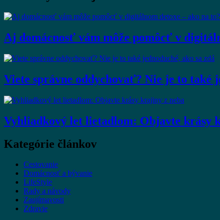
Aj domácnosť vám môže pomôcť v digitáln
Viete správne oddychovať? Nie je to také 
Vyhliadkový let lietadlom: Objavte krásy 
Kategórie článkov
Cestovanie
Domácnosť a bývanie
LifeStyle
Rady a návody
Zaujímavosti
Zdravie