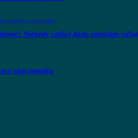
zitívne? Niekedy radšej dajte emóciám voľn
ktoré vám pomôžu