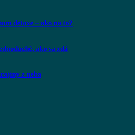
om detoxe – ako na to?
jednoduché, ako sa zdá
krajiny z neba