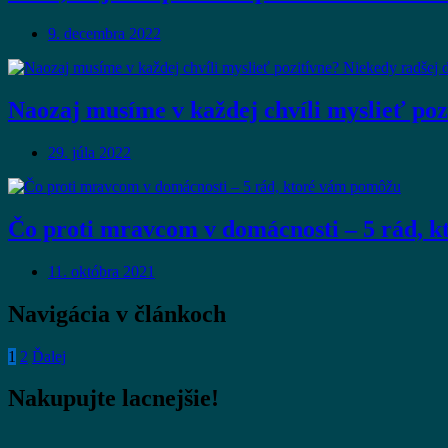
9. decembra 2022
Naozaj musíme v každej chvíli myslieť po
29. júla 2022
Čo proti mravcom v domácnosti – 5 rád, 
11. októbra 2021
Navigácia v článkoch
1
2
Ďalej
Nakupujte lacnejšie!